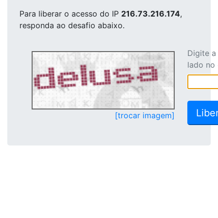
Para liberar o acesso
do IP
216.73.216.174
,
responda ao desafio abaixo.
Digite 
lado no
[trocar imagem]