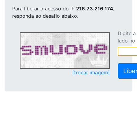
Para liberar o acesso
do IP
216.73.216.174
,
responda ao desafio abaixo.
Digite 
lado no
[trocar imagem]