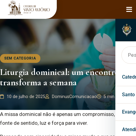
SEM CATEGORIA
Liturgia dominical: um encontro que
Cated
transforma a semana
Hist
Santo
10 de julho de 2025
DominusComunicacao
5 min de leitura
Bisp
Faça
Evang
A missa dominical não é apenas um compromisso, mas
fonte de sentido, luz e força para viver.
Páro
Mila
Past
Atend