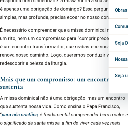
Responda com sinceridade: a missa muda a sua semana, ou
é apenas uma obrigação de domingo? Essa pergunta,
Vigá
Cons
Secr
Obras
simples, mas profunda, precisa ecoar no nosso coração.
Cons
Conf
Cent
Comun
É necessário compreender que a missa dominical não é só
um rito, nem um compromisso para “cumprir preceito”. Ela
Horá
Notí
Seja D
é um encontro transformador, que reabastece nossa alma e
renova nosso caminho. Logo, queremos conduzir você a
Inte
Blog
Nossa
redescobrir a beleza da liturgia.
Mate
Seja 
Mais que um compromisso: um encontro que
sustenta
Proj
A missa
dominical não é uma obrigação, mas um encontro
que sustenta nossa vida. Como ensina o Papa Francisco,
“
para nós cristãos
, é fundamental compreender bem o valor e
o significado da santa missa, a fim de viver cada vez mais