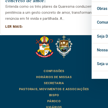
concreto de amor?
Entenda como os três pilares da Quaresma conduzem sua
Vigá
Cons
Secr
Obras
penitência a um gesto concreto de amor, transformando
renúncia em fé vivida e partilhada. A…
Cons
Conf
Cent
Comun
LER MAIS
›
Horá
Notí
Seja D
Inte
Blog
Nossa
Mate
Seja 
CONFISSÕES
Proj
HORÁRIOS DE MISSAS
SECRETARIA
PASTORAIS, MOVIMENTOS E ASSOCIAÇÕES
BISPO
PÁROCO
VIGÁRIOS