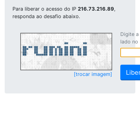
Para liberar o acesso
do IP
216.73.216.89
,
responda ao desafio abaixo.
Digite 
lado no
[trocar imagem]