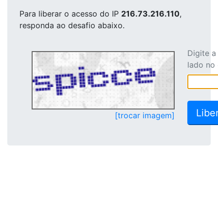
Para liberar o acesso
do IP
216.73.216.110
,
responda ao desafio abaixo.
Digite 
lado no
[trocar imagem]