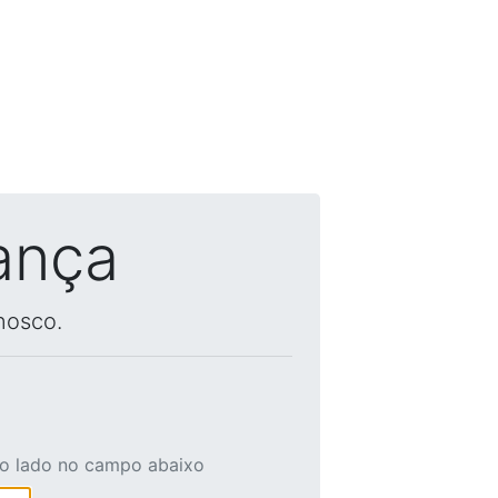
ança
nosco.
ao lado no campo abaixo