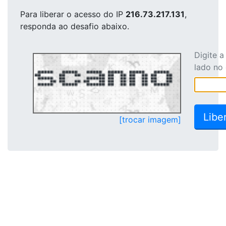
Para liberar o acesso
do IP
216.73.217.131
,
responda ao desafio abaixo.
Digite 
lado no
[trocar imagem]