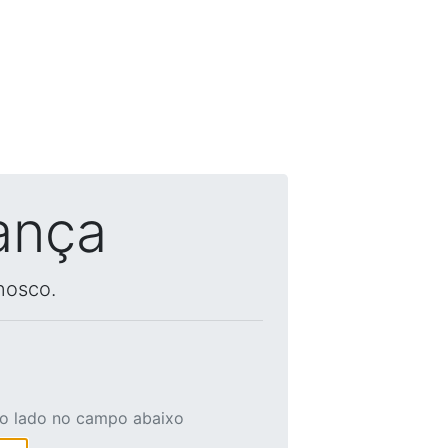
ança
nosco.
ao lado no campo abaixo