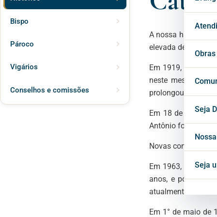
Cated
Bispo
Páro
Mila
Past
Atend
A nossa história co
Pároco
elevada de suas ter
Vigá
Cons
Secr
Obras
Vigários
Em 1919, sua herdei
Cons
neste mesmo ano in
Conf
Cent
Comun
Conselhos e comissões
prolongou durante a
Horá
Notí
Seja D
Em 18 de julho de 1
Antônio foi inaugur
Inte
Blog
Nossa
Novas construções 
Mate
Seja 
Em 1963, a Constru
anos, e posteriorm
atualmente a Cúria
Proj
Em 1° de maio de 1