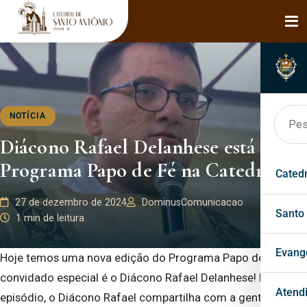
NOTÍCIA
Diácono Rafael Delanhese está no
Programa Papo de Fé na Catedral!
Cated
27 de dezembro de 2024
DominusComunicacao
Hist
Santo
1 min de leitura
Bisp
Faça
Evang
Hoje temos uma nova edição do Programa Papo de Fé, e o
convidado especial é o Diácono Rafael Delanhese! Neste
Páro
Mila
Past
Atend
episódio, o Diácono Rafael compartilha com a gente