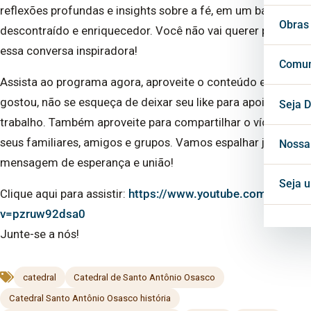
reflexões profundas e insights sobre a fé, em um bate-papo
Vigá
Cons
Secr
Obras
descontraído e enriquecedor. Você não vai querer perder
essa conversa inspiradora!
Cons
Conf
Cent
Comun
Assista ao programa agora, aproveite o conteúdo e, se
gostou, não se esqueça de deixar seu like para apoiar nosso
Horá
Notí
Seja D
trabalho. Também aproveite para compartilhar o vídeo com
Inte
seus familiares, amigos e grupos. Vamos espalhar juntos a
Blog
Nossa
mensagem de esperança e união!
Mate
Seja 
Clique aqui para assistir:
https://www.youtube.com/watch?
v=pzruw92dsa0
Proj
Junte-se a nós!
catedral
Catedral de Santo Antônio Osasco
Catedral Santo Antônio Osasco história