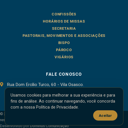
CONFISSÕES
HORÁRIOS DE MISSAS
SECRETARIA
PASTORAIS, MOVIMENTOS E ASSOCIAÇÕES
BISPO
PÁROCO
VIGÁRIOS
FALE CONOSCO
Rua Dom Ercílio Turco, 60 - Vila Osasco.
Osasco - SP, 06086-000
Usamos cookies para melhorar a sua experiência e para
fins de análise. Ao continuar navegando, você concorda
com a nossa Política de Privacidade.
© 2026 — Catedral de Santo Antônio, Osasco, SP · Todos os direitos
Aceitar
reservados
Desenvolvido por
Dominus Comunicação