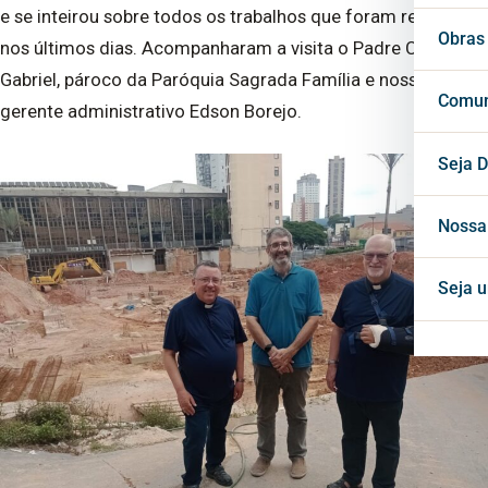
e se inteirou sobre todos os trabalhos que foram realizados
Vigá
Cons
Secr
Obras
nos últimos dias. Acompanharam a visita o Padre Cláudio
Gabriel, pároco da Paróquia Sagrada Família e nosso
Cons
Conf
Cent
Comun
gerente administrativo Edson Borejo.
Horá
Notí
Seja D
Inte
Blog
Nossa
Mate
Seja 
Proj