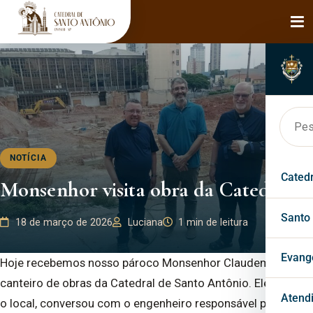
NOTÍCIA
Cated
Monsenhor visita obra da Catedral
Hist
Santo
18 de março de 2026
Luciana
1 min de leitura
Bisp
Faça
Evang
Hoje recebemos nosso pároco Monsenhor Claudemir no
canteiro de obras da Catedral de Santo Antônio. Ele visitou
Páro
Mila
Past
Atend
o local, conversou com o engenheiro responsável pela obra