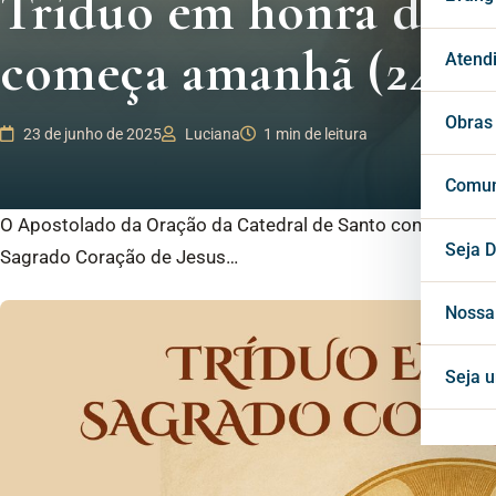
Tríduo em honra do S
começa amanhã (24)
Páro
Mila
Past
Atend
Vigá
Cons
Secr
Obras
23 de junho de 2025
Luciana
1 min de leitura
Cons
Conf
Cent
Comun
O Apostolado da Oração da Catedral de Santo convida toda
Horá
Notí
Seja D
Sagrado Coração de Jesus…
Inte
Blog
Nossa
Mate
Seja 
Proj