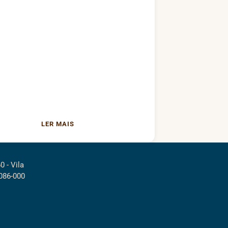
LER MAIS
0 - Vila
086-000