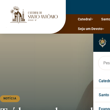
Catedral
Santo
Seja um Devoto
Cated
Hist
Santo
NOTÍCIA
Bisp
Faça
Evang