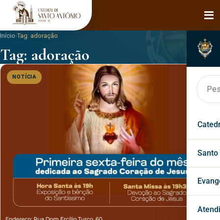
Início
›
Tag:
adoração
Tag:
adoração
NOTÍCIA
Cated
Hist
Santo
Bisp
Faça
Evang
Páro
Mila
Past
Atend