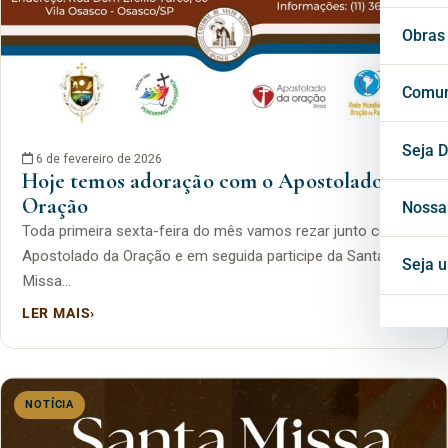
Vigá
Cons
Secr
Obras
Cons
Conf
Cent
Comun
Horá
Notí
Seja D
6 de fevereiro de 2026
Hoje temos adoração com o Apostolado da
Oração
Inte
Blog
Nossa
Toda primeira sexta-feira do mês vamos rezar junto com o
Apostolado da Oração e em seguida participe da Santa
Mate
Seja 
Missa…
LER MAIS
›
Proj
NOTÍCIA