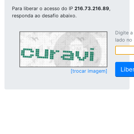
Para liberar o acesso
do IP
216.73.216.89
,
responda ao desafio abaixo.
Digite 
lado no
[trocar imagem]