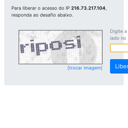
Para liberar o acesso
do IP
216.73.217.104
,
responda ao desafio abaixo.
Digite 
lado no
[trocar imagem]