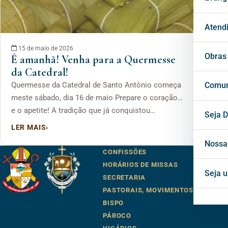
Páro
Mila
Past
Atend
15 de maio de 2026
Vigá
Cons
Secr
Obras
É amanhã! Venha para a Quermesse
da Catedral!
Cons
Conf
Cent
Quermesse da Catedral de Santo Antônio começa
Comun
meste sábado, dia 16 de maio Prepare o coração…
e o apetite! A tradição que já conquistou…
Horá
Notí
Seja D
LER MAIS
›
Inte
Blog
Nossa
CONFISSÕES
HORÁRIOS DE MISSAS
Mate
Seja 
SECRETARIA
PASTORAIS, MOVIMENTOS E ASSOC
Proj
BISPO
PÁROCO