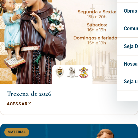
Vigá
Cons
Secr
Obras
Cons
Conf
Cent
Comun
Horá
Notí
Seja D
Inte
Blog
Nossa
Mate
Seja 
Trezena de 2026
Proj
ACESSAR
MATERIAL