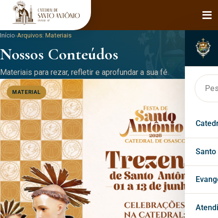
Início
›
Arquivos:
Materiais
Nossos Conteúdos
Materiais para rezar, refletir e aprofundar a sua fé.
MATERIAL
Cated
Hist
Santo
Bisp
Faça
Evang
Páro
Mila
Past
Atend