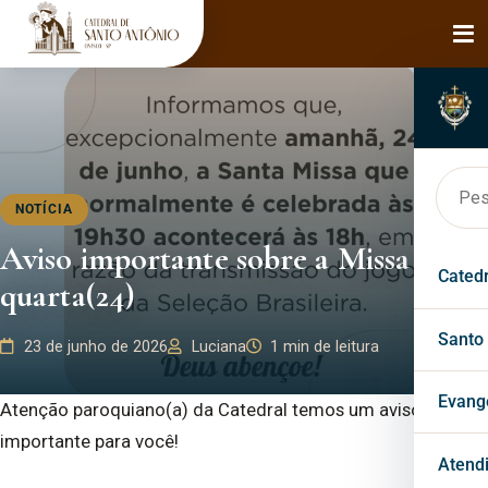
NOTÍCIA
Aviso importante sobre a Missa desta
Cated
quarta(24)
Hist
Santo
23 de junho de 2026
Luciana
1 min de leitura
Bisp
Faça
Evang
Atenção paroquiano(a) da Catedral temos um aviso
importante para você!
Páro
Mila
Past
Atend