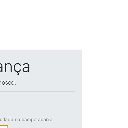
ança
nosco.
ao lado no campo abaixo