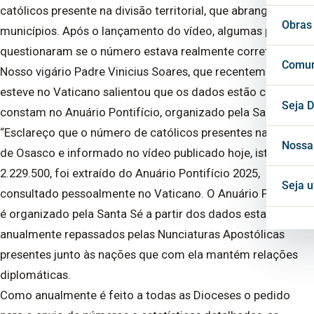
católicos presente na divisão territorial, que abrange 13
Vigá
Cons
Secr
Obras
municípios. Após o lançamento do vídeo, algumas pessoas
questionaram se o número estava realmente correto.
Cons
Conf
Cent
Comun
Nosso vigário Padre Vinicius Soares, que recentemente
esteve no Vaticano salientou que os dados estão corretos e
Horá
Notí
Seja D
constam no Anuário Pontifício, organizado pela Santa Sé.
“Esclareço que o número de católicos presentes na Diocese
Inte
Blog
Nossa
de Osasco e informado no vídeo publicado hoje, isto é, de
2.229.500, foi extraído do Anuário Pontifício 2025,
Mate
Seja 
consultado pessoalmente no Vaticano. O Anuário Pontifício
é organizado pela Santa Sé a partir dos dados estatísticos
Proj
anualmente repassados pelas Nunciaturas Apostólicas
presentes junto às nações que com ela mantém relações
diplomáticas.
Como anualmente é feito a todas as Dioceses o pedido