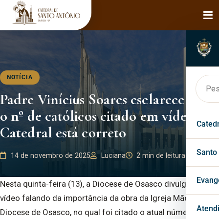
NOTÍCIA
Padre Vinícius Soares esclarece que
o nº de católicos citado em vídeo da
Cated
Catedral está correto
Hist
Santo
14 de novembro de 2025
Luciana
2 min de leitura
Bisp
Faça
Evang
Nesta quinta-feira (13), a Diocese de Osasco divulgou um
vídeo falando da importância da obra da Igreja Mãe da
Páro
Mila
Past
Atend
Diocese de Osasco, no qual foi citado o atual número de