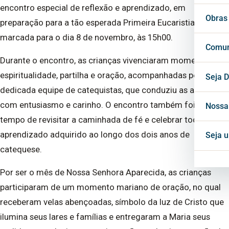
encontro especial de reflexão e aprendizado, em
Vigá
Cons
Secr
Obras
preparação para a tão esperada Primeira Eucaristia,
marcada para o dia 8 de novembro, às 15h00.
Cons
Conf
Cent
Comun
Durante o encontro, as crianças vivenciaram momentos de
espiritualidade, partilha e oração, acompanhadas pela
Horá
Notí
Seja D
dedicada equipe de catequistas, que conduziu as atividades
Inte
com entusiasmo e carinho. O encontro também foi um
Blog
Nossa
tempo de revisitar a caminhada de fé e celebrar todo o
Mate
aprendizado adquirido ao longo dos dois anos de
Seja 
catequese.
Proj
Por ser o mês de Nossa Senhora Aparecida, as crianças
participaram de um momento mariano de oração, no qual
receberam velas abençoadas, símbolo da luz de Cristo que
ilumina seus lares e famílias e entregaram a Maria seus