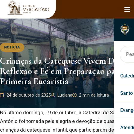
NOTÍCIA
Crianças da Catequese Vivem Dia de
Reflexão e Fé em Preparação para a
Cated
Primeira Eucaristia
Hist
Santo
24 de outubro de 2025
Luciana
2 min de leitura
Bisp
Faça
Evang
No último domingo, 19 de outubro, a Catedral de Santo
Antônio foi tomada pela alegria e devoção de quase 300
Páro
Mila
Past
Atend
crianças da catequese infantil, que participaram de um