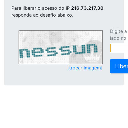
Para liberar o acesso
do IP
216.73.217.30
,
responda ao desafio abaixo.
Digite 
lado no
[trocar imagem]