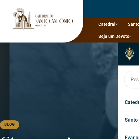
Catedral
Santo
Seja um Devoto
Cated
Hist
Santo
BLOG
Bisp
Faça
Evang