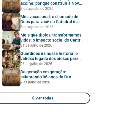
acolhe: por que construir a Nova
Catedral?
7 de agosto de 2026
Mês vocacional: o chamado de
Deus para você na Catedral de
Osasco
5 de agosto de 2026
Mais que tijolos, transformamos
vidas: o impacto social do Centro
Social São Francisco
31 de julho de 2026
Guardiões da nossa história: o
valioso legado dos idosos para a
Catedral de Osasco
26 de julho de 2026
De geração em geração:
celebrando 96 anos de fé e
construindo o nosso futuro
7 de julho de 2026
Ver todas