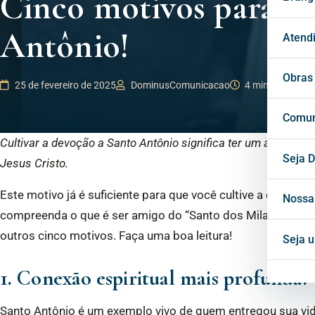
Cinco motivos para cu
Antônio!
Páro
Mila
Past
Atend
Vigá
Cons
Secr
Obras
25 de fevereiro de 2025
DominusComunicacao
4 min de leitura
Cons
Conf
Cent
Comun
Cultivar a devoção a Santo Antônio significa ter um amigo qu
Horá
Notí
Seja D
Jesus Cristo.
Este motivo já é suficiente para que você cultive a devoçã
Inte
Blog
Nossa
compreenda o que é ser amigo do “Santo dos Milagres” e to
outros cinco motivos. Faça uma boa leitura!
Mate
Seja 
1. Conexão espiritual mais profunda:
Proj
Santo Antônio é um exemplo vivo de quem entregou sua vid