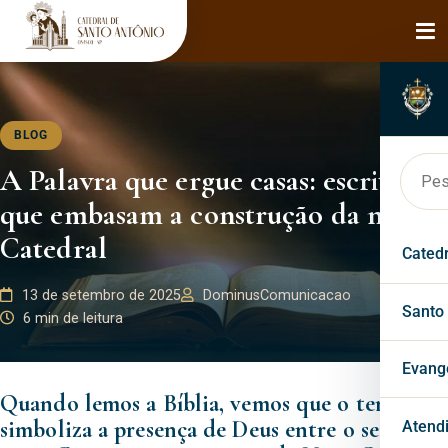
BLOG
A Palavra que ergue casas: escrituras
que embasam a construção da nova
Catedral
Cated
13 de setembro de 2025
DominusComunicacao
Hist
Santo
6 min de leitura
Bisp
Faça
Evang
Quando lemos a Bíblia, vemos que o templo
Páro
Mila
simboliza a presença de Deus entre o seu
Past
Atend