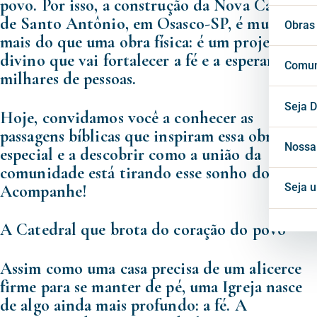
povo. Por isso, a construção da Nova Catedral
de Santo Antônio, em Osasco-SP, é muito
Vigá
Cons
Secr
Obras
mais do que uma obra física: é um projeto
divino que vai fortalecer a fé e a esperança de
Cons
Conf
Cent
Comun
milhares de pessoas.
Horá
Notí
Seja D
Hoje, convidamos você a conhecer as
passagens bíblicas que inspiram essa obra tão
Inte
Blog
Nossa
especial e a descobrir como a união da
comunidade está tirando esse sonho do papel.
Mate
Seja 
Acompanhe!
A Catedral que brota do coração do povo
Proj
Assim como uma casa precisa de um alicerce
firme para se manter de pé, uma Igreja nasce
de algo ainda mais profundo: a fé. A