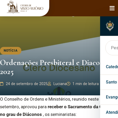
NOTÍCIA
Ordenações Presbiteral e Diaconal |
Cated
2025
Hist
Santo
24 de setembro de 2025
Luciana
1 min de leitura
Bisp
Faça
Evang
O Conselho de Ordens e Ministérios, reunido neste dia 23 de
setembro, aprovou para
receber o Sacramento da Ordem,
Páro
Mila
Past
Atend
no grau de Diáconos
, os seminaristas: