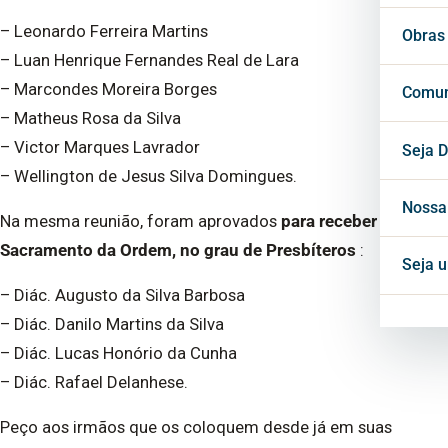
– Leonardo Ferreira Martins
Vigá
Cons
Secr
Obras
– Luan Henrique Fernandes Real de Lara
Cons
– Marcondes Moreira Borges
Conf
Cent
Comun
– Matheus Rosa da Silva
– Victor Marques Lavrador
Horá
Notí
Seja D
– Wellington de Jesus Silva Domingues.
Inte
Blog
Nossa
Na mesma reunião, foram aprovados
para receber o
Sacramento da Ordem, no grau de Presbíteros
:
Mate
Seja 
– Diác. Augusto da Silva Barbosa
Proj
– Diác. Danilo Martins da Silva
– Diác. Lucas Honório da Cunha
– Diác. Rafael Delanhese.
Peço aos irmãos que os coloquem desde já em suas